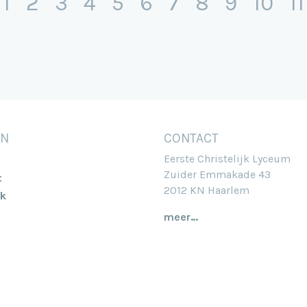
orige
(huidige)
1
2
3
4
5
6
7
8
9
10
11
EN
CONTACT
Eerste Christelijk Lyceum
Zuider Emmakade 43
t
2012 KN Haarlem
k
meer…