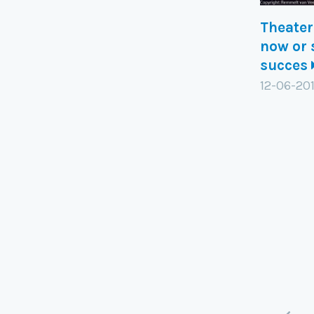
Theater
now or 
succes
12-06-20