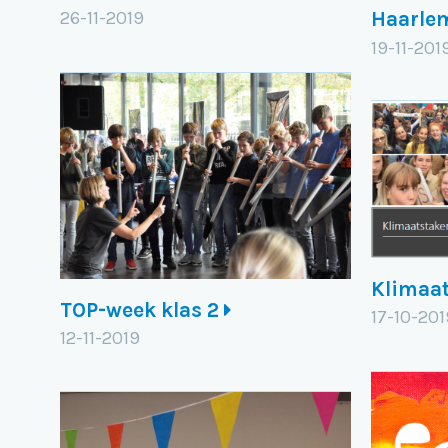
26-11-2019
Haarle
19-11-201
Klimaa
TOP-week klas 2
17-10-201
12-11-2019