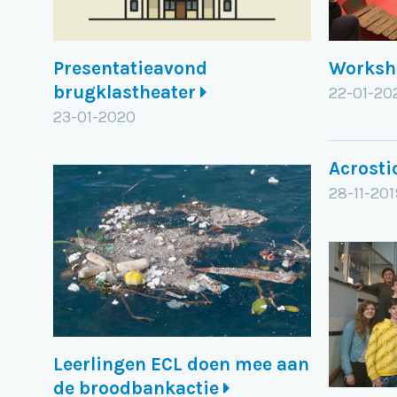
Presentatieavond
Worksh
brugklastheater
22-01-20
23-01-2020
Acrost
28-11-201
Leerlingen ECL doen mee aan
de broodbankactie