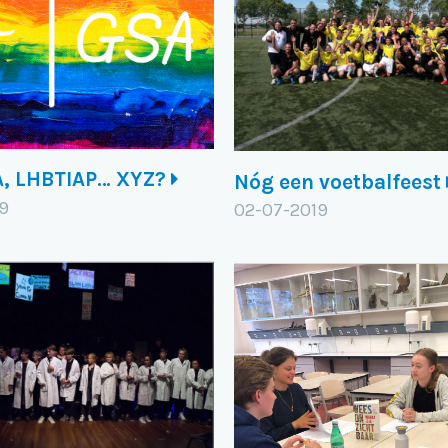
A, LHBTIAP… XYZ?
Nóg een voetbalfeest
19
02-07-2019