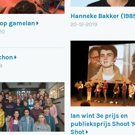
Hanneke Bakker (198
op gamelan
20-12-2019
20
ichon
9
Ian wint 3e prijs en
publieksprijs Shoot 
Shot