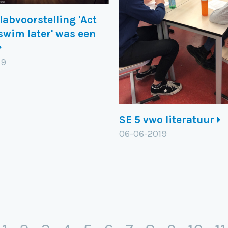
labvoorstelling 'Act
swim later' was een
19
SE 5 vwo literatuur
06-06-2019