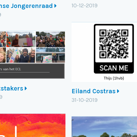
mse Jongerenraad
10-12-2019
9
tstakers
Eiland Costras
9
31-10-2019