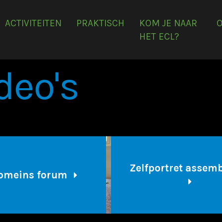
ACTIVITEITEN
PRAKTISCH
KOM JE NAAR
HET ECL?
deo's
Zelfportret assem
omeins forum