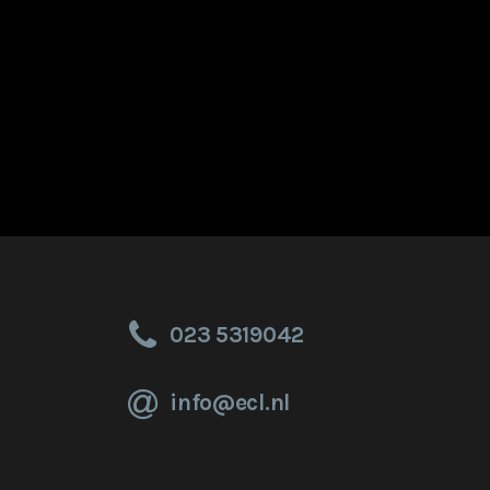
nde
023 5319042
info@ecl.nl