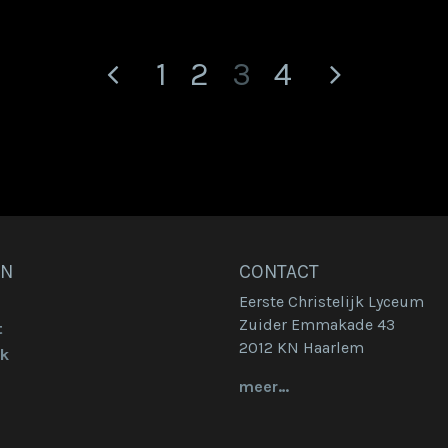
Vorige
(huidige)
Volge
1
2
3
4
EN
CONTACT
Eerste Christelijk Lyceum
Zuider Emmakade 43
t
2012 KN Haarlem
k
meer…