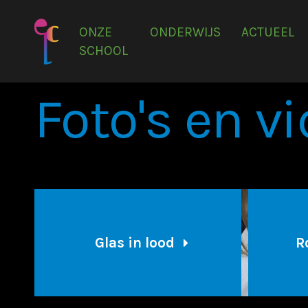
ONZE
ONDERWIJS
ACTUEEL
SCHOOL
Foto's en vi
Glas in lood
R