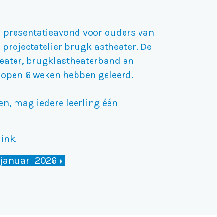
n presentatieavond voor ouders van
projectatelier brugklastheater. De
heater, brugklastheaterband en
gelopen 6 weken hebben geleerd.
en, mag iedere leerling één
ink.
 januari 2026