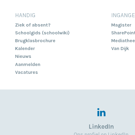
HANDIG
INGANG
Ziek of absent?
Magister
Schoolgids (schoolwiki)
SharePoin
Brugklasbrochure
Mediathee
Kalender
Van Dijk
Nieuws
Aanmelden
Vacatures
LinkedIn
Ons profiel op LinkedIn