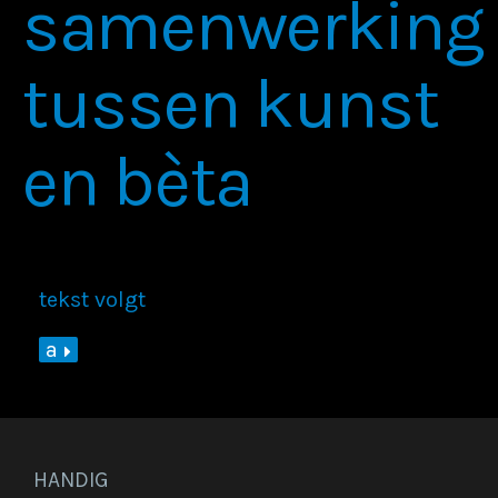
samenwerking
tussen kunst
en bèta
tekst volgt
a
HANDIG