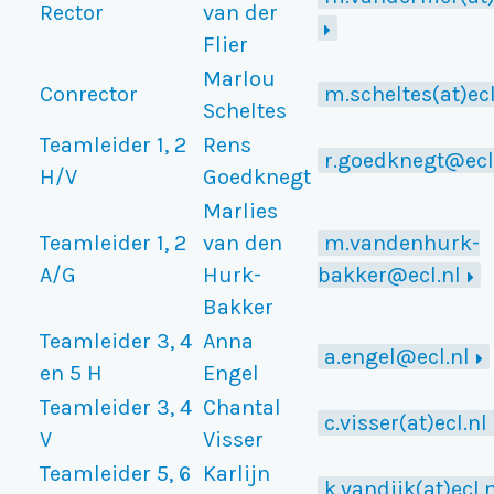
Rector
van der
Flier
Marlou
Conrector
m.scheltes(at)ecl
Scheltes
Teamleider 1, 2
Rens
r.goedknegt@ecl
H/V
Goedknegt
Marlies
Teamleider 1, 2
van den
m.vandenhurk-
A/G
Hurk-
bakker@ecl.nl
Bakker
Teamleider 3, 4
Anna
a.engel@ecl.nl
en 5 H
Engel
Teamleider 3, 4
Chantal
c.visser(at)ecl.nl
V
Visser
Teamleider 5, 6
Karlijn
k.vandijk(at)ecl.