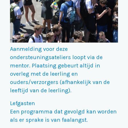
Aanmelding voor deze
ondersteuningsateliers loopt via de
mentor. Plaatsing gebeurt altijd in
overleg met de leerling en
ouders/verzorgers (afhankelijk van de
leeftijd van de leerling).
Lefgasten
Een programma dat gevolgd kan worden
als er sprake is van faalangst.